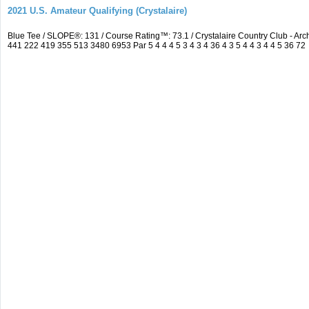
2021 U.S. Amateur Qualifying (Crystalaire)
Blue Tee / SLOPE®: 131 / Course Rating™: 73.1 / Crystalaire Country Club - 
441 222 419 355 513 3480 6953 Par 5 4 4 4 5 3 4 3 4 36 4 3 5 4 4 3 4 4 5 36 72